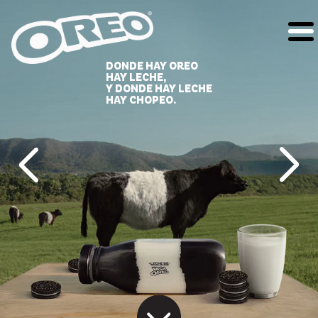
DONDE HAY OREO
HAY LECHE,
Y DONDE HAY LECHE
HAY CHOPEO.
HOME
PRODUCTOS
RECETAS