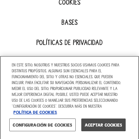
Cookies
Bases
Políticas de Privacidad
Contáctanos
En este sitio, nosotros y nuestros socios usamos cookies para
distintos propósitos, algunas son esenciales para el
funcionamiento del sitio y otras no esenciales, que pueden
incluir, para facilitar su navegación, personalizar el contenido,
©2026 México - Todos los derechos reservados |
medir el uso del sitio, proporcionar publicidad relevante y la
Contenido dirigido a mayores de 13 años COME BIEN
mejor experiencia digital posible. Usted puede aceptar nuestro
uso de las cookies o manejar sus preferencias seleccionando
“Configuración de cookies”. Descubra más en nuestra
Política de cookies
.
Configuración de Cookies
Aceptar Cookies
ARRIBA